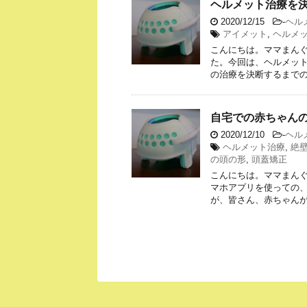
ヘルメット治療を
2020/12/15
-
ヘル
アイメット
,
ヘルメ
こんにちは。ママまんぐ
た。今回は、ヘルメット
の治療を決断するまでの
自宅での赤ちゃんの
2020/12/10
-
ヘル
ヘルメット治療
,
絶
の頭の形
,
頭蓋矯正
こんにちは。ママまんぐ
マホアプリを使っての、
が、皆さん、赤ちゃんが