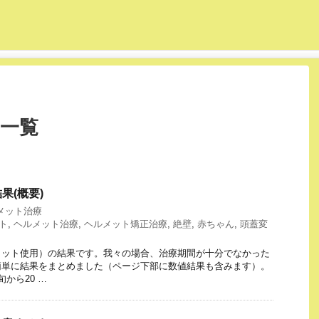
 一覧
果(概要)
メット治療
ト
,
ヘルメット治療
,
ヘルメット矯正治療
,
絶壁
,
赤ちゃん
,
頭蓋変
メット使用）の結果です。我々の場合、治療期間が十分でなかった
簡単に結果をまとめました（ページ下部に数値結果も含みます）。
旬から20 …