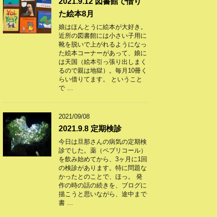
2021.9.12 図書館で借り
た絵本8月
娘はほんとうに絵本が大好き。
近所の図書館には小さい子用に
靴を脱いで上がれるようになっ
た絵本コーナーがあって、娘に
は天国（絵本引っ張り出しまく
るので親は地獄）。毎月10冊く
らい借りてます。 ということ
で …
2021/09/08
2021.9.8 定期検診
今日は旦那さんの病気の定期検
診でした。薬（ペプリコール）
を飲み始めてから、3ヶ月に1回
の検診があります。特に問題な
かったとのことで、ほっ。 発
作の時の話の続きを、ブログに
描こうと思いながら、途中まで
書 …