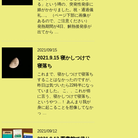
る」という噂の、突発性発疹に
娘がかかりました。祝・通過儀
礼…。 （ページ下部に画像が
あるので、ご注意ください）
発熱期間が4日、解熱後発疹が
出てから …
2021/09/15
2021.9.15 寝かしつけで
寝落ち
これまで、寝かしつけで寝落ち
することはなかったのですが、
昨日は気づいたら22時半になっ
ていました。 こ、、これが俗
に言う、寝かしつけで寝落ち、
というやつ…！ あんまり我が
身に起こることを想像してなか
っ …
2021/09/12