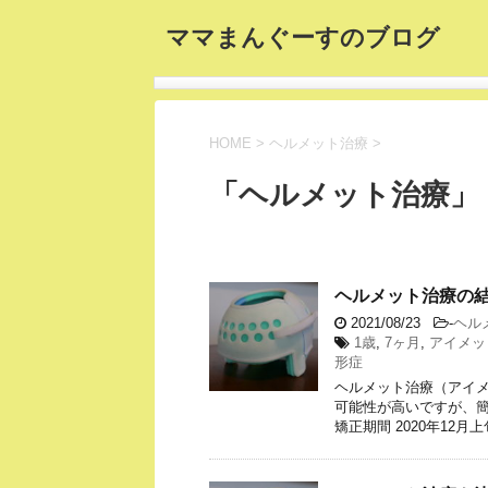
ママまんぐーすのブログ
HOME
>
ヘルメット治療
>
「ヘルメット治療」
ヘルメット治療の結
2021/08/23
-
ヘル
1歳
,
7ヶ月
,
アイメッ
形症
ヘルメット治療（アイ
可能性が高いですが、
矯正期間 2020年12月上