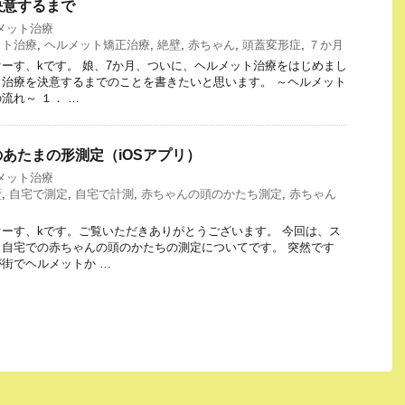
決意するまで
メット治療
ット治療
,
ヘルメット矯正治療
,
絶壁
,
赤ちゃん
,
頭蓋変形症
,
７か月
ーす、kです。 娘、7か月、ついに、ヘルメット治療をはじめまし
治療を決意するまでのことを書きたいと思います。 ～ヘルメット
流れ～ １． …
あたまの形測定（iOSアプリ）
メット治療
壁
,
自宅で測定
,
自宅で計測
,
赤ちゃんの頭のかたち測定
,
赤ちゃん
ーす、kです。ご覧いただきありがとうございます。 今回は、ス
自宅での赤ちゃんの頭のかたちの測定についてです。 突然です
街でヘルメットか …