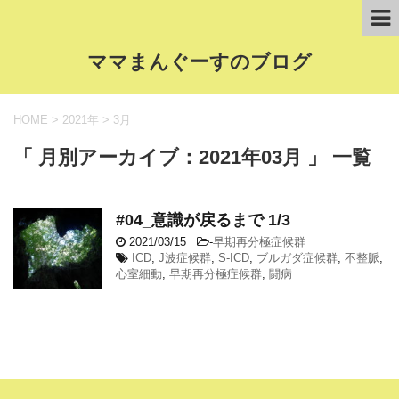
ママまんぐーすのブログ
HOME
>
2021年
>
3月
「 月別アーカイブ：2021年03月 」 一覧
#04_意識が戻るまで 1/3
2021/03/15
-
早期再分極症候群
ICD
,
J波症候群
,
S-ICD
,
ブルガダ症候群
,
不整脈
,
心室細動
,
早期再分極症候群
,
闘病