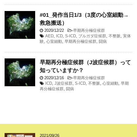
#01_発作当日1/3（3度の心室細動→
救急搬送）
2020/12/22
-
早期再分極症候群
AED
,
ICD
,
S-ICD
,
ブルガダ症候群
,
不整脈
,
実体
験
,
心室細動
,
早期再分極症候群
,
闘病
早期再分極症候群（J波症候群）って
知っていますか？
2020/12/16
-
早期再分極症候群
ICD
,
J波症候群
,
S-ICD
,
不整脈
,
心室細動
,
早期
再分極症候群
,
闘病
2021/09/26