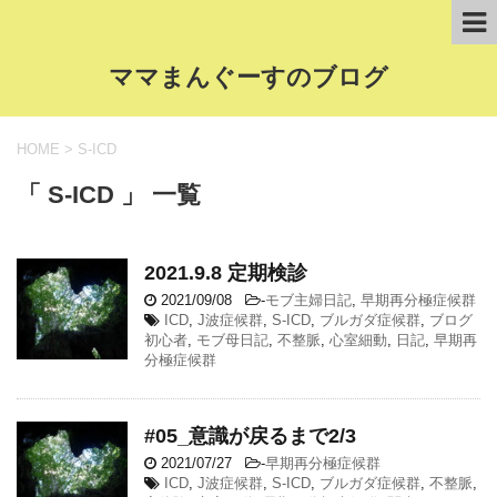
ママまんぐーすのブログ
HOME
>
S-ICD
「 S-ICD 」 一覧
2021.9.8 定期検診
2021/09/08
-
モブ主婦日記
,
早期再分極症候群
ICD
,
J波症候群
,
S-ICD
,
ブルガダ症候群
,
ブログ
初心者
,
モブ母日記
,
不整脈
,
心室細動
,
日記
,
早期再
分極症候群
#05_意識が戻るまで2/3
2021/07/27
-
早期再分極症候群
ICD
,
J波症候群
,
S-ICD
,
ブルガダ症候群
,
不整脈
,