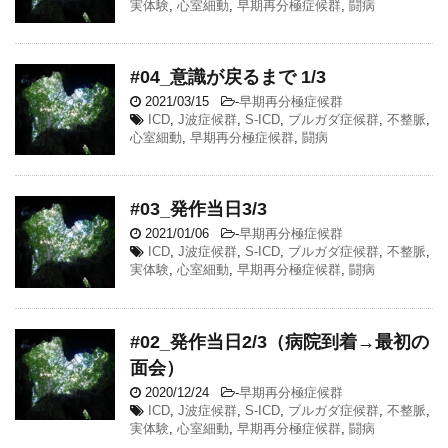
実体験
,
心室細動
,
早期再分極症候群
,
闘病
#04_意識が戻るまで 1/3
2021/03/15
-
早期再分極症候群
ICD
,
J波症候群
,
S-ICD
,
ブルガダ症候群
,
不整脈
,
心室細動
,
早期再分極症候群
,
闘病
#03_発作当日3/3
2021/01/06
-
早期再分極症候群
ICD
,
J波症候群
,
S-ICD
,
ブルガダ症候群
,
不整脈
,
実体験
,
心室細動
,
早期再分極症候群
,
闘病
#02_発作当日2/3（病院到着→最初の
面会）
2020/12/24
-
早期再分極症候群
ICD
,
J波症候群
,
S-ICD
,
ブルガダ症候群
,
不整脈
,
実体験
,
心室細動
,
早期再分極症候群
,
闘病