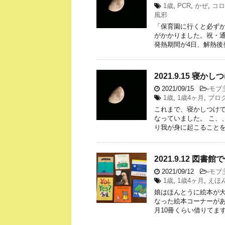
1歳
,
PCR
,
かぜ
,
コロ
風邪
「保育園に行くと必ずか
がかかりました。祝・通
発熱期間が4日、解熱後
2021.9.15 寝か
2021/09/15
-
モブ
1歳
,
1歳4ヶ月
,
ブロ
これまで、寝かしつけで
なっていました。 こ、
り我が身に起こることを
2021.9.12 図書
2021/09/12
-
モブ
1歳
,
1歳4ヶ月
,
えほ
娘はほんとうに絵本が
なった絵本コーナーが
月10冊くらい借りてます