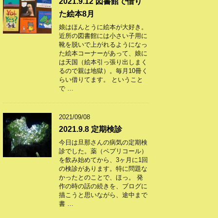
2021.9.12 図書館で借り
た絵本8月
娘はほんとうに絵本が大好き。
近所の図書館には小さい子用に
靴を脱いで上がれるようになっ
た絵本コーナーがあって、娘に
は天国（絵本引っ張り出しまく
るので親は地獄）。毎月10冊く
らい借りてます。 ということ
で …
2021/09/08
2021.9.8 定期検診
今日は旦那さんの病気の定期検
診でした。薬（ペプリコール）
を飲み始めてから、3ヶ月に1回
の検診があります。特に問題な
かったとのことで、ほっ。 発
作の時の話の続きを、ブログに
描こうと思いながら、途中まで
書 …