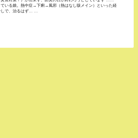
っている娘。熱中症→下痢→風邪（熱はなし咳メイン）といった経
しで、治るはず… …