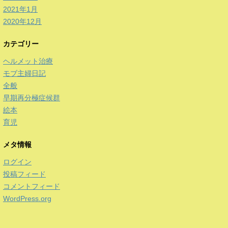
2021年1月
2020年12月
カテゴリー
ヘルメット治療
モブ主婦日記
全般
早期再分極症候群
絵本
育児
メタ情報
ログイン
投稿フィード
コメントフィード
WordPress.org