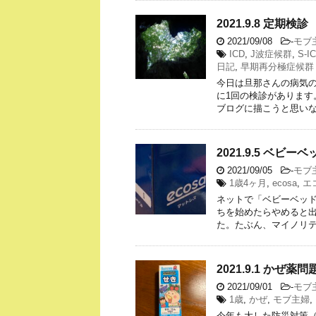
2021.9.8 定期検診
2021/09/08
-
モブ
ICD
,
J波症候群
,
S-I
日記
,
早期再分極症候群
今日は旦那さんの病気
に1回の検診があります
ブログに描こうと思いな
2021.9.5 ベビー
2021/09/05
-
モブ
1歳4ヶ月
,
ecosa
,
エ
ネットで「ベビーベッ
ちを始めたらやめると出
た。たぶん、マイノリテ
2021.9.1 かぜ薬問
2021/09/01
-
モブ
1歳
,
かぜ
,
モブ主婦
,
今年も大した防災対策（