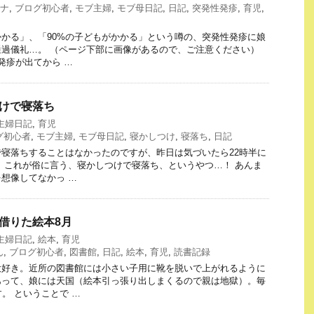
ナ
,
ブログ初心者
,
モブ主婦
,
モブ母日記
,
日記
,
突発性発疹
,
育児
,
かる」、「90%の子どもがかかる」という噂の、突発性発疹に娘
過儀礼…。 （ページ下部に画像があるので、ご注意ください）
発疹が出てから …
しつけで寝落ち
主婦日記
,
育児
グ初心者
,
モブ主婦
,
モブ母日記
,
寝かしつけ
,
寝落ち
,
日記
寝落ちすることはなかったのですが、昨日は気づいたら22時半に
、これが俗に言う、寝かしつけで寝落ち、というやつ…！ あんま
想像してなかっ …
館で借りた絵本8月
主婦日記
,
絵本
,
育児
ん
,
ブログ初心者
,
図書館
,
日記
,
絵本
,
育児
,
読書記録
大好き。近所の図書館には小さい子用に靴を脱いで上がれるように
あって、娘には天国（絵本引っ張り出しまくるので親は地獄）。毎
。 ということで …