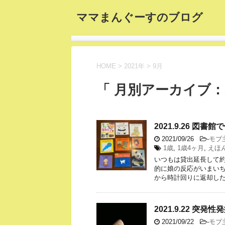
ママまんぐーすのブログ
HOME
>
2021年
>
9月
「 月別アーカイブ：2
2021.9.26 図書
2021/09/26
-
モブ
1歳
,
1歳4ヶ月
,
えほ
いつもは貸出延長して
的に娘の反応がいまいち
から時計回りに返却した
2021.9.22 突発性
2021/09/22
-
モブ