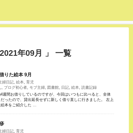
021年09月 」 一覧
館で借りた絵本 9月
主婦日記
,
絵本
,
育児
ん
,
ブログ初心者
,
モブ主婦
,
図書館
,
日記
,
絵本
,
読書記録
約4週間お借りしているのですが、今回はいつもに比べると、全体
だったので、貸出延長せずに新しく借り直しに行きました。 左上
絵本をご紹介した …
発疹
主婦日記
,
育児