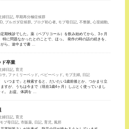
主婦日記
,
早期再分極症候群
CD
,
ブルガダ症候群
,
ブログ初心者
,
モブ母日記
,
不整脈
,
心室細動
,
の定期検診でした。薬（ペプリコール）を飲み始めてから、3ヶ月
。特に問題なかったとのことで、ほっ。 発作の時の話の続きを、
がら、途中まで書 …
ベッド卒業
主婦日記
,
育児
コサ
,
ファミリーベッド
,
ベビーベッド
,
モブ主婦
,
日記
ド いつまで」と検索すると、だいたい1歳前後とか、つかまり立
ますが、うちは今まで（現在1歳4ヶ月）しぶとく使っていまし
ィ。 お盆、体調を …
題
主婦日記
,
育児
モブ母日記
,
市販薬
,
日記
,
育児
,
風邪
災害対策？）が出来ず、防災の日が終わろうとしています ……