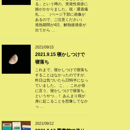
る」という噂の、突発性発疹に
娘がかかりました。祝・通過儀
礼…。 （ページ下部に画像が
あるので、ご注意ください）
発熱期間が4日、解熱後発疹が
出てから …
2021/09/15
2021.9.15 寝かしつけで
寝落ち
これまで、寝かしつけで寝落ち
することはなかったのですが、
昨日は気づいたら22時半になっ
ていました。 こ、、これが俗
に言う、寝かしつけで寝落ち、
というやつ…！ あんまり我が
身に起こることを想像してなか
っ …
2021/09/12