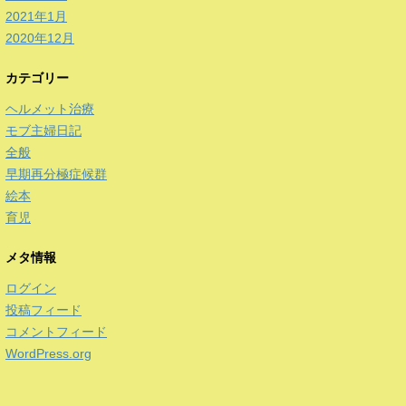
2021年1月
2020年12月
カテゴリー
ヘルメット治療
モブ主婦日記
全般
早期再分極症候群
絵本
育児
メタ情報
ログイン
投稿フィード
コメントフィード
WordPress.org