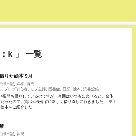
k 」 一覧
館で借りた絵本 9月
主婦日記
,
絵本
,
育児
ん
,
ブログ初心者
,
モブ主婦
,
図書館
,
日記
,
絵本
,
読書記録
約4週間お借りしているのですが、今回はいつもに比べると、全体
だったので、貸出延長せずに新しく借り直しに行きました。 左上
絵本をご紹介した …
発疹
主婦日記
,
育児