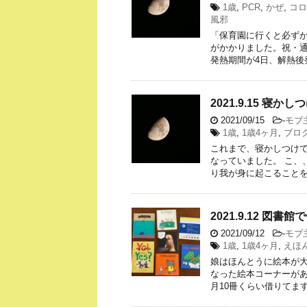
1歳
,
PCR
,
かぜ
,
コロ
風邪
「保育園に行くと必ずか
がかかりました。祝・通
発熱期間が4日、解熱後
2021.9.15 寝か
2021/09/15
-
モブ
1歳
,
1歳4ヶ月
,
ブロ
これまで、寝かしつけで
なっていました。 こ、
り我が身に起こることを
2021.9.12 図書
2021/09/12
-
モブ
1歳
,
1歳4ヶ月
,
えほ
娘はほんとうに絵本が
なった絵本コーナーが
月10冊くらい借りてます