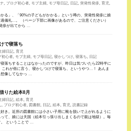
ナ
,
ブログ初心者
,
モブ主婦
,
モブ母日記
,
日記
,
突発性発疹
,
育児
,
かる」、「90%の子どもがかかる」という噂の、突発性発疹に娘
過儀礼…。 （ページ下部に画像があるので、ご注意ください）
発疹が出てから …
しつけで寝落ち
主婦日記
,
育児
グ初心者
,
モブ主婦
,
モブ母日記
,
寝かしつけ
,
寝落ち
,
日記
寝落ちすることはなかったのですが、昨日は気づいたら22時半に
、これが俗に言う、寝かしつけで寝落ち、というやつ…！ あんま
想像してなかっ …
館で借りた絵本8月
主婦日記
,
絵本
,
育児
ん
,
ブログ初心者
,
図書館
,
日記
,
絵本
,
育児
,
読書記録
大好き。近所の図書館には小さい子用に靴を脱いで上がれるように
あって、娘には天国（絵本引っ張り出しまくるので親は地獄）。毎
。 ということで …