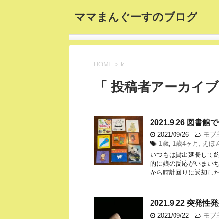
ママまんぐーすのブログ
HOME
>
k
「 投稿者アーカイブ：
2021.9.26 図書
2021/09/26
-
モブ
1歳
,
1歳4ヶ月
,
えほ
いつもは貸出延長して
的に娘の反応がいまいち
から時計回りに返却した
2021.9.22 突発性
2021/09/22
-
モブ