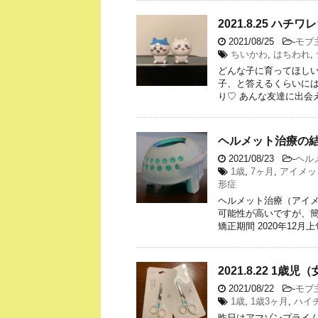
2021.8.25 ハ
2021/08/25
-
モブ
ちいかわ
,
はちわれ
,
どんな子に育ってほし
子、と答えるくらいには
り♡ あんな友達に出会
ヘルメット治療の結
2021/08/23
-
ヘル
1歳
,
7ヶ月
,
アイメッ
形症
ヘルメット治療（アイ
可能性が高いですが、
矯正期間 2020年12月上
2021.8.22 1歳
2021/08/22
-
モブ
1歳
,
1歳3ヶ月
,
ハイ
昨日はアマゾンプライ