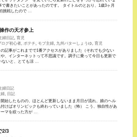
事で書きたいことがあったのです。 タイトルのとおり、1歳3ヶ月
初挑戦したので …
モコン操作の天才参上
主婦日記
,
育児
ブログ初心者
,
ポテチ
,
モブ主婦
,
九州バターしょうゆ
,
育児
日の記事がこれまでで1番アクセスがありました（それでも少ない
はや、インターネットって不思議です。調子に乗って今日も更新で
いないと、とても涼 …
主婦日記
主婦
,
日記
を開始したものの、ほとんど更新しないまま月日が流れ、娘のヘル
付けばオリンピックも終わっていました（怖） こう、独自性があ
ーマを絞った方が …
2/3