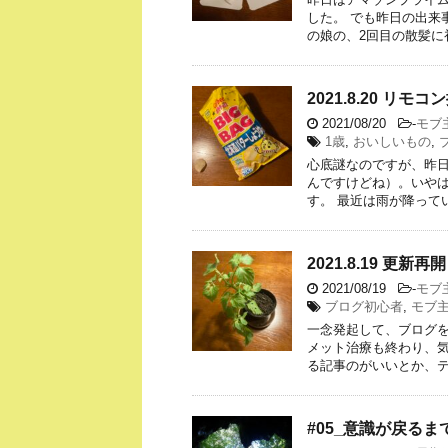
した。 でも昨日の出来
の娘の、2回目の散髪に
2021.8.20 リ
2021/08/20
-
モブ
1歳
,
おいしいもの
,
心底謎なのですが、昨
んですけどね）。いや
す。 最近は雨が降って
2021.8.19 更新再開
2021/08/19
-
モブ
ブログ初心者
,
モブ
一念発起して、ブログ
メット治療も終わり、気
る記事のがいいとか、テ
#05_意識が戻るまで