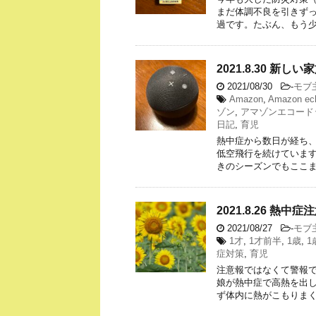
まだ体調不良を引きず
過です。たぶん、もう少
2021.8.30 新し
2021/08/30
-
モブ
Amazon
,
Amazon ech
ゾン
,
アマゾンエコード
日記
,
育児
熱中症から数日が経ち
低空飛行を続けています
きのシーズンでもここま
2021.8.26 熱中症
2021/08/27
-
モブ
1才
,
1才前半
,
1歳
,
1
症対策
,
育児
注意報ではなくて警報
娘が熱中症で高熱を出し
ず体内に熱がこもりまく