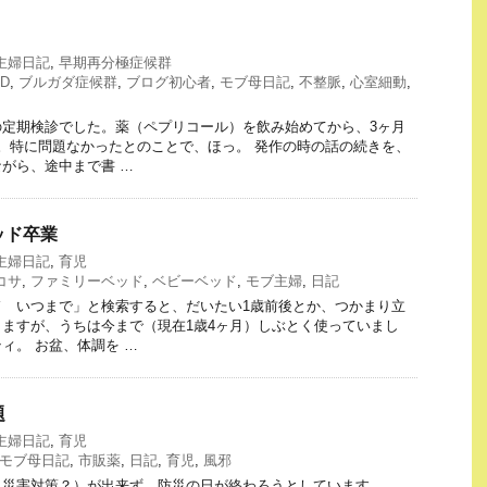
主婦日記
,
早期再分極症候群
CD
,
ブルガダ症候群
,
ブログ初心者
,
モブ母日記
,
不整脈
,
心室細動
,
の定期検診でした。薬（ペプリコール）を飲み始めてから、3ヶ月
。特に問題なかったとのことで、ほっ。 発作の時の話の続きを、
がら、途中まで書 …
ベッド卒業
主婦日記
,
育児
コサ
,
ファミリーベッド
,
ベビーベッド
,
モブ主婦
,
日記
ド いつまで」と検索すると、だいたい1歳前後とか、つかまり立
ますが、うちは今まで（現在1歳4ヶ月）しぶとく使っていまし
ィ。 お盆、体調を …
題
主婦日記
,
育児
モブ母日記
,
市販薬
,
日記
,
育児
,
風邪
災害対策？）が出来ず、防災の日が終わろうとしています ……