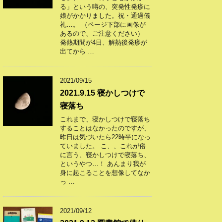
る」という噂の、突発性発疹に
娘がかかりました。祝・通過儀
礼…。 （ページ下部に画像が
あるので、ご注意ください）
発熱期間が4日、解熱後発疹が
出てから …
2021/09/15
2021.9.15 寝かしつけで
寝落ち
これまで、寝かしつけで寝落ち
することはなかったのですが、
昨日は気づいたら22時半になっ
ていました。 こ、、これが俗
に言う、寝かしつけで寝落ち、
というやつ…！ あんまり我が
身に起こることを想像してなか
っ …
2021/09/12