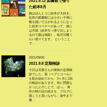
2021.9.12 図書館で借り
た絵本8月
娘はほんとうに絵本が大好き。
近所の図書館には小さい子用に
靴を脱いで上がれるようになっ
た絵本コーナーがあって、娘に
は天国（絵本引っ張り出しまく
るので親は地獄）。毎月10冊く
らい借りてます。 ということ
で …
2021/09/08
2021.9.8 定期検診
今日は旦那さんの病気の定期検
診でした。薬（ペプリコール）
を飲み始めてから、3ヶ月に1回
の検診があります。特に問題な
かったとのことで、ほっ。 発
作の時の話の続きを、ブログに
描こうと思いながら、途中まで
書 …