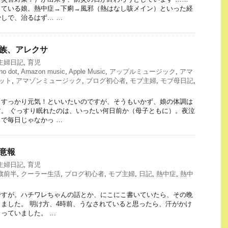
っている娘。熱中症→下痢→風邪（熱はなし咳メイン）といった経
しで、治るはず… …
い家族、アレクサ
主婦日記
,
育児
o dot
,
Amazon music
,
Apple Music
,
アップルミュージック
,
アマ
ット
,
アマゾンミュージック
,
ブログ初心者
,
モブ主婦
,
モブ母日記
,
、すっかり元気！といいたいのですが、そうもいかず、娘の体調は
。 ぐっすり眠れたのは、いったい何日前か（母子ともに）。夜泣
で毎日じゃなかっ …
注意報
主婦日記
,
育児
歳前半
,
クーラー生活
,
ブログ初心者
,
モブ主婦
,
日記
,
熱中症
,
熱中
ですが。ハチワレちゃんの話とか、にこにこ書いていたら、その晩
ました。 明け方、4時前、うなされていると思ったら、汗がかけ
っていました。 …