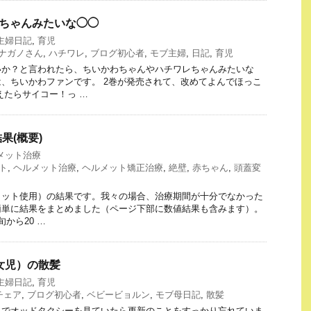
チワレちゃんみたいな◯◯
主婦日記
,
育児
ナガノさん
,
ハチワレ
,
ブログ初心者
,
モブ主婦
,
日記
,
育児
いか？と言われたら、ちいかわちゃんやハチワレちゃんみたいな
、ちいかわファンです。 2巻が発売されて、改めてよんでほっこ
えたらサイコー！っ …
果(概要)
メット治療
ト
,
ヘルメット治療
,
ヘルメット矯正治療
,
絶壁
,
赤ちゃん
,
頭蓋変
メット使用）の結果です。我々の場合、治療期間が十分でなかった
簡単に結果をまとめました（ページ下部に数値結果も含みます）。
旬から20 …
児（女児）の散髪
主婦日記
,
育児
チェア
,
ブログ初心者
,
ベビービョルン
,
モブ母日記
,
散髪
ムでオッドタクシーを見ていたら更新のことをすっかり忘れていま