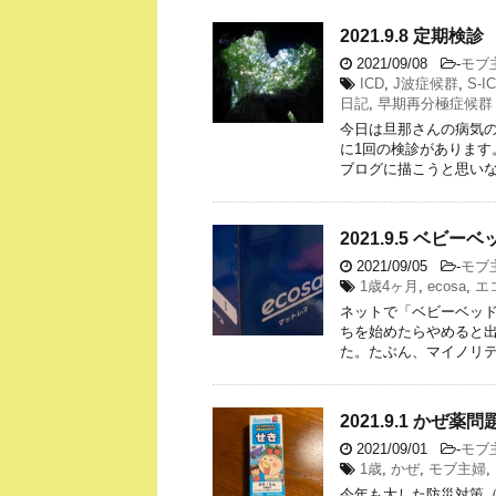
2021.9.8 定期検診
2021/09/08
-
モブ
ICD
,
J波症候群
,
S-I
日記
,
早期再分極症候群
今日は旦那さんの病気
に1回の検診があります
ブログに描こうと思いな
2021.9.5 ベビー
2021/09/05
-
モブ
1歳4ヶ月
,
ecosa
,
エ
ネットで「ベビーベッ
ちを始めたらやめると出
た。たぶん、マイノリテ
2021.9.1 かぜ薬問
2021/09/01
-
モブ
1歳
,
かぜ
,
モブ主婦
,
今年も大した防災対策（