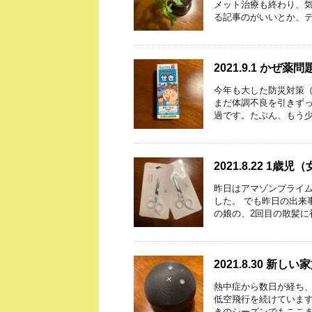
メット治療も終わり、気
る記事のがいいとか、テ
2021.9.1 かぜ薬問
今年も大した防災対策（
まだ体調不良を引きず
過です。たぶん、もう少
2021.8.22 1歳
昨日はアマゾンプライ
した。 でも昨日の出来
の娘の、2回目の散髪に
2021.8.30 新し
熱中症から数日が経ち
低空飛行を続けています
きのシーズンでもここま