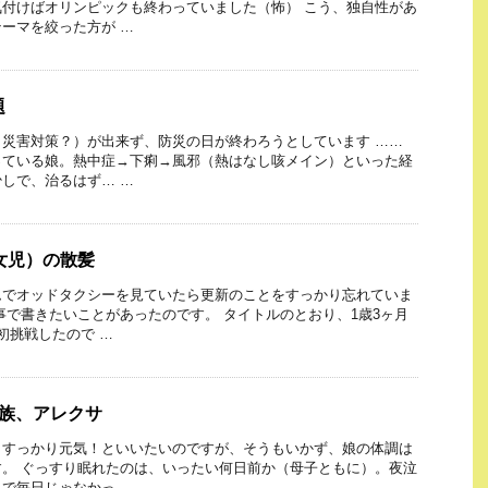
付けばオリンピックも終わっていました（怖） こう、独自性があ
ーマを絞った方が …
題
災害対策？）が出来ず、防災の日が終わろうとしています ……
っている娘。熱中症→下痢→風邪（熱はなし咳メイン）といった経
しで、治るはず… …
児（女児）の散髪
ムでオッドタクシーを見ていたら更新のことをすっかり忘れていま
事で書きたいことがあったのです。 タイトルのとおり、1歳3ヶ月
初挑戦したので …
い家族、アレクサ
、すっかり元気！といいたいのですが、そうもいかず、娘の体調は
。 ぐっすり眠れたのは、いったい何日前か（母子ともに）。夜泣
で毎日じゃなかっ …