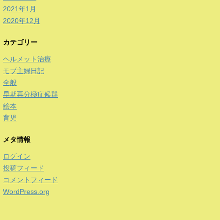
2021年1月
2020年12月
カテゴリー
ヘルメット治療
モブ主婦日記
全般
早期再分極症候群
絵本
育児
メタ情報
ログイン
投稿フィード
コメントフィード
WordPress.org