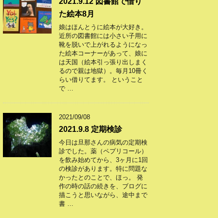
2021.9.12 図書館で借り
た絵本8月
娘はほんとうに絵本が大好き。
近所の図書館には小さい子用に
靴を脱いで上がれるようになっ
た絵本コーナーがあって、娘に
は天国（絵本引っ張り出しまく
るので親は地獄）。毎月10冊く
らい借りてます。 ということ
で …
2021/09/08
2021.9.8 定期検診
今日は旦那さんの病気の定期検
診でした。薬（ペプリコール）
を飲み始めてから、3ヶ月に1回
の検診があります。特に問題な
かったとのことで、ほっ。 発
作の時の話の続きを、ブログに
描こうと思いながら、途中まで
書 …