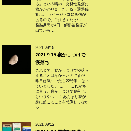
る」という噂の、突発性発疹に
娘がかかりました。祝・通過儀
礼…。 （ページ下部に画像が
あるので、ご注意ください）
発熱期間が4日、解熱後発疹が
出てから …
2021/09/15
2021.9.15 寝かしつけで
寝落ち
これまで、寝かしつけで寝落ち
することはなかったのですが、
昨日は気づいたら22時半になっ
ていました。 こ、、これが俗
に言う、寝かしつけで寝落ち、
というやつ…！ あんまり我が
身に起こることを想像してなか
っ …
2021/09/12