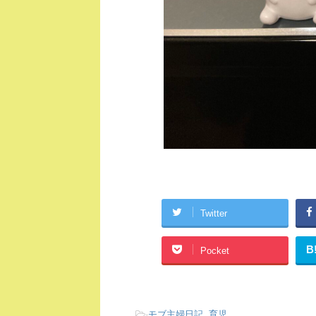
Twitter
B
Pocket
-
モブ主婦日記
,
育児