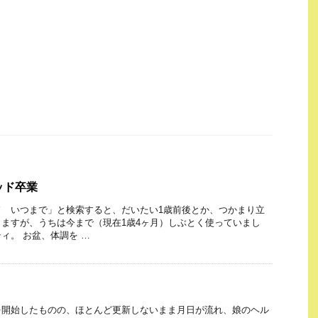
ベッド卒業
ド いつまで」と検索すると、だいたい1歳前後とか、つかまり立
ますが、うちは今まで（現在1歳4ヶ月）しぶとく使っていまし
ィ。 お盆、体調を …
を開始したものの、ほとんど更新しないまま月日が流れ、娘のヘル