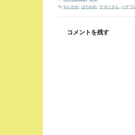
-
ちいかわ
,
はちわれ
,
ナガノさん
,
ハチワ
コメントを残す