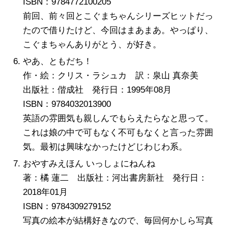
ISBN：9784772100205
前回、前々回とこぐまちゃんシリーズヒットだっ
たので借りたけど、今回はまあまあ。やっぱり、
こぐまちゃんありがとう、が好き。
やあ、ともだち！
作・絵：クリス・ラシュカ 訳：泉山 真奈美
出版社：偕成社 発行日：1995年08月
ISBN：9784032013900
英語の雰囲気も親しんでもらえたらなと思って。
これは娘の中で可もなく不可もなくと言った雰囲
気。最初は興味なかったけどじわじわ系。
おやすみえほん いっしょにねんね
著：橘 蓮二 出版社：河出書房新社 発行日：
2018年01月
ISBN：9784309279152
写真の絵本が結構好きなので、毎回何かしら写真