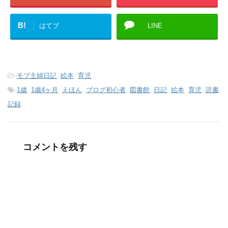
B!
はてブ
LINE
-
モブ主婦日記
,
絵本
,
育児
-
1歳
,
1歳4ヶ月
,
えほん
,
ブログ初心者
,
図書館
,
日記
,
絵本
,
育児
,
読書
記録
コメントを残す