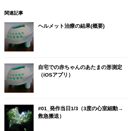
関連記事
ヘルメット治療の結果(概要)
自宅での赤ちゃんのあたまの形測定
（iOSアプリ）
#01_発作当日1/3（3度の心室細動→
救急搬送）