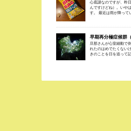
心底謎なのですが、昨
んですけどね）。いや
す。 最近は雨が降って
早期再分極症候群
旦那さんが心室細動で倒れ
れたのはめでたくない
きのことを日を追って記