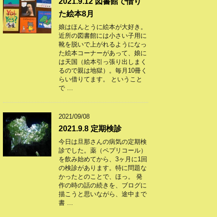
2021.9.12 図書館で借り
た絵本8月
娘はほんとうに絵本が大好き。
近所の図書館には小さい子用に
靴を脱いで上がれるようになっ
た絵本コーナーがあって、娘に
は天国（絵本引っ張り出しまく
るので親は地獄）。毎月10冊く
らい借りてます。 ということ
で …
2021/09/08
2021.9.8 定期検診
今日は旦那さんの病気の定期検
診でした。薬（ペプリコール）
を飲み始めてから、3ヶ月に1回
の検診があります。特に問題な
かったとのことで、ほっ。 発
作の時の話の続きを、ブログに
描こうと思いながら、途中まで
書 …