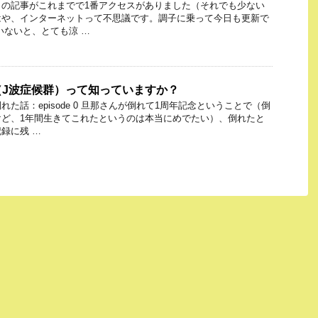
日の記事がこれまでで1番アクセスがありました（それでも少ない
はや、インターネットって不思議です。調子に乗って今日も更新で
いないと、とても涼 …
（J波症候群）って知っていますか？
た話：episode 0 旦那さんが倒れて1周年記念ということで（倒
けど、1年間生きてこれたというのは本当にめでたい）、倒れたと
録に残 …