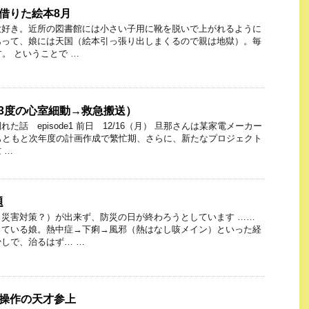
館で借りた絵本8月
大好き。近所の図書館には小さい子用に靴を脱いで上がれるように
あって、娘には天国（絵本引っ張り出しまくるので親は地獄）。毎
。 ということで …
3（3度の心室細動→救急搬送）
た話 episode1 前日 12/16（月） 旦那さんは某家電メーカー
もともと次年度の計画作成で繁忙期、さらに、新たなプロジェクト
 …
題
災害対策？）が出来ず、防災の日が終わろうとしています ……
っている娘。熱中症→下痢→風邪（熱はなし咳メイン）といった経
しで、治るはず… …
モコン操作の天才参上