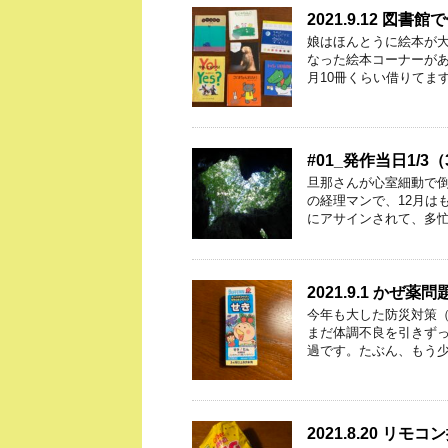
2021.9.12 図書
娘はほんとうに絵本が
なった絵本コーナーが
月10冊くらい借りてます
#01_発作当日1/
旦那さんが心室細動で倒れ
の経理マンで、12月は
にアサインされて、多忙
2021.9.1 かぜ薬問
今年も大した防災対策（
まだ体調不良を引きず
過です。たぶん、もう少
2021.8.20 リ