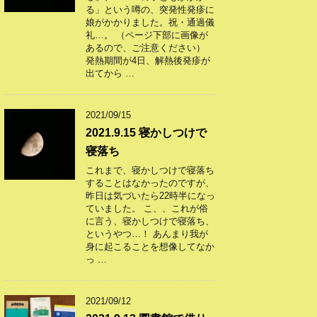
る」という噂の、突発性発疹に
娘がかかりました。祝・通過儀
礼…。 （ページ下部に画像が
あるので、ご注意ください）
発熱期間が4日、解熱後発疹が
出てから …
2021/09/15
2021.9.15 寝かしつけで
寝落ち
これまで、寝かしつけで寝落ち
することはなかったのですが、
昨日は気づいたら22時半になっ
ていました。 こ、、これが俗
に言う、寝かしつけで寝落ち、
というやつ…！ あんまり我が
身に起こることを想像してなか
っ …
2021/09/12