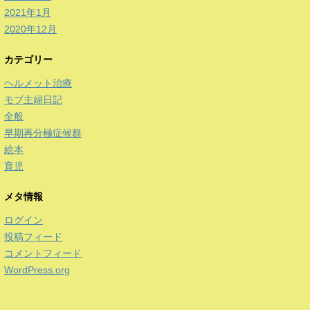
2021年1月
2020年12月
カテゴリー
ヘルメット治療
モブ主婦日記
全般
早期再分極症候群
絵本
育児
メタ情報
ログイン
投稿フィード
コメントフィード
WordPress.org