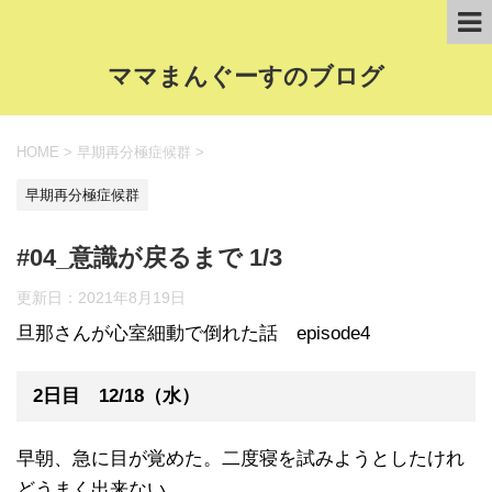
ママまんぐーすのブログ
HOME
>
早期再分極症候群
>
早期再分極症候群
#04_意識が戻るまで 1/3
更新日：
2021年8月19日
旦那さんが心室細動で倒れた話 episode4
2日目 12/18（水）
早朝、急に目が覚めた。二度寝を試みようとしたけれ
どうまく出来ない。