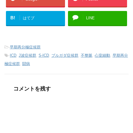
B!
はてブ
LINE
-
早期再分極症候群
-
ICD
,
J波症候群
,
S-ICD
,
ブルガダ症候群
,
不整脈
,
心室細動
,
早期再分
極症候群
,
闘病
コメントを残す