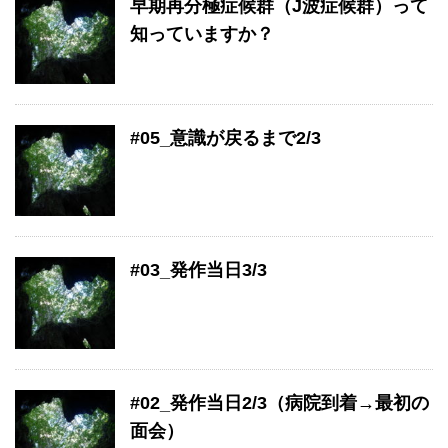
早期再分極症候群（J波症候群）って
知っていますか？
#05_意識が戻るまで2/3
#03_発作当日3/3
#02_発作当日2/3（病院到着→最初の
面会）